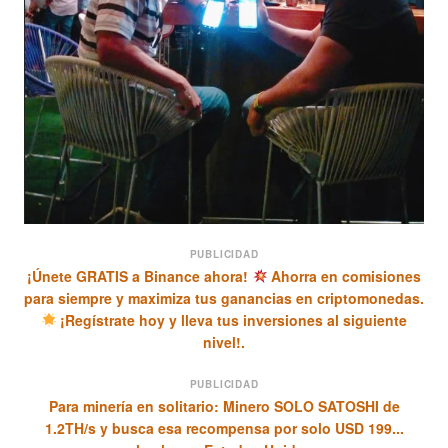
PUBLICIDAD
¡Únete GRATIS a Binance ahora!
Ahorra en comisiones
para siempre y maximiza tus ganancias en criptomonedas.
¡Regístrate hoy y lleva tus inversiones al siguiente
nivel!.
PUBLICIDAD
Para minería en solitario: Minero SOLO SATOSHI de
1.2TH/s y busca esa recompensa por solo USD 199...