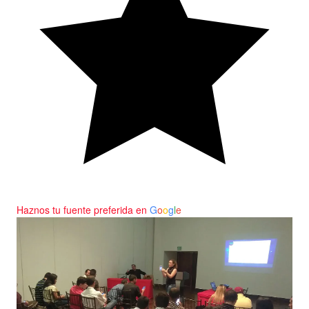
Haznos tu fuente preferida en
G
o
o
g
l
e