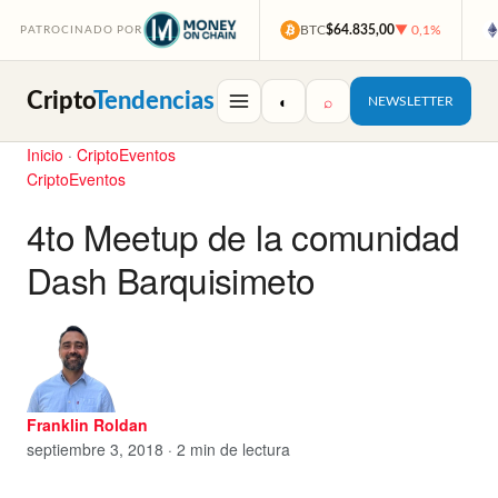
BTC
$64.835,00
▼ 0,1%
PATROCINADO POR
Cripto
Tendencias
◐
⌕
NEWSLETTER
Inicio
·
CriptoEventos
CriptoEventos
4to Meetup de la comunidad
Dash Barquisimeto
Franklin Roldan
septiembre 3, 2018 · 2 min de lectura