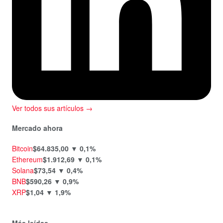
Ver todos sus artículos →
Mercado ahora
Bitcoin
$64.835,00
▼ 0,1%
Ethereum
$1.912,69
▼ 0,1%
Solana
$73,54
▼ 0,4%
BNB
$590,26
▼ 0,9%
XRP
$1,04
▼ 1,9%
Más leídas