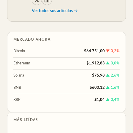
Ver todos sus artículos →
MERCADO AHORA
Bitcoin
$64.751,00
▼ 0,2%
Ethereum
$1.912,83
▲ 0,0%
Solana
$75,98
▲ 2,6%
BNB
$600,12
▲ 1,6%
XRP
$1,04
▲ 0,4%
MÁS LEÍDAS