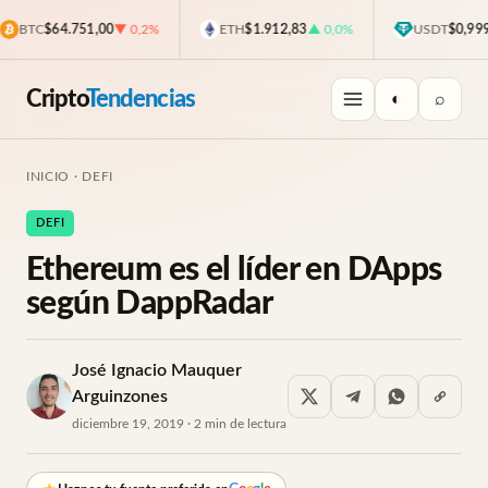
BTC
$64.751,00
▼ 0,2%
ETH
$1.912,83
▲ 0,0%
USDT
$0,9993
Cripto
Tendencias
◐
⌕
INICIO
·
DEFI
DEFI
Ethereum es el líder en DApps
según DappRadar
José Ignacio Mauquer
Arguinzones
diciembre 19, 2019 · 2 min de lectura