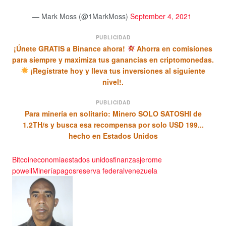
— Mark Moss (@1MarkMoss)
September 4, 2021
PUBLICIDAD
¡Únete GRATIS a Binance ahora!
Ahorra en comisiones
para siempre y maximiza tus ganancias en criptomonedas.
¡Regístrate hoy y lleva tus inversiones al siguiente
nivel!.
PUBLICIDAD
Para minería en solitario: Minero SOLO SATOSHI de
1.2TH/s y busca esa recompensa por solo USD 199...
hecho en Estados Unidos
Bitcoin
economia
estados unidos
finanzas
jerome
powell
Minería
pagos
reserva federal
venezuela