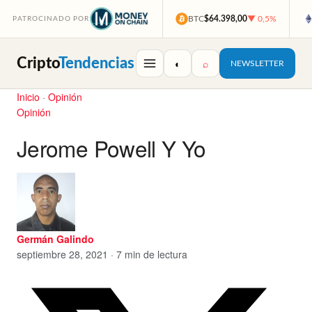
BTC
$64.398,00
▼ 0,5%
PATROCINADO POR
Cripto
Tendencias
◐
⌕
NEWSLETTER
Inicio
·
Opinión
Opinión
Jerome Powell Y Yo
Germán Galindo
septiembre 28, 2021 · 7 min de lectura