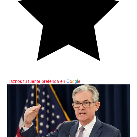
Haznos tu fuente preferida en
G
o
o
g
l
e