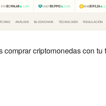
ETH
$1.906,68
▲ 1,8%
USDT
$0,9992
▲ 0,0%
BNB
$593,26
▲ 0
TCOINS
ANÁLISIS
BLOCKCHAIN
TECNOLOGÍA
REGULACIÓN
omprar criptomonedas con tu tarj