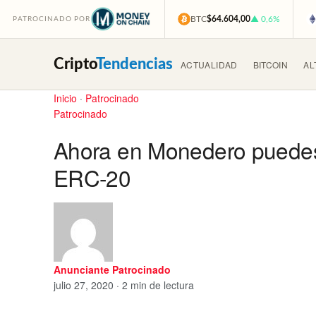
BTC
$64.604,00
▲ 0,6%
PATROCINADO POR
Cripto
Tendencias
ACTUALIDAD
BITCOIN
AL
Inicio
·
Patrocinado
Patrocinado
Ahora en Monedero puedes c
ERC-20
Anunciante Patrocinado
julio 27, 2020 · 2 min de lectura