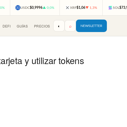
,0%
USDC
$0,9996
▲ 0,0%
XRP
$1,06
▼ 1,3%
SOL
$73,
◐
⌕
DEFI
GUÍAS
PRECIOS
NEWSLETTER
eta y utilizar tokens