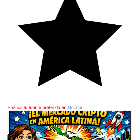
Haznos tu fuente preferida en
G
o
o
g
l
e