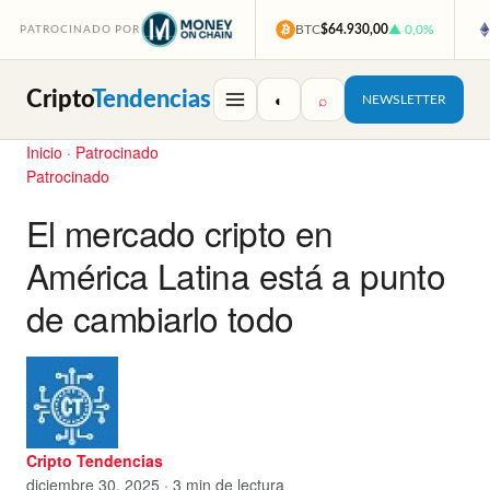
BTC
$64.930,00
▲ 0,0%
PATROCINADO POR
Cripto
Tendencias
◐
⌕
NEWSLETTER
Inicio
·
Patrocinado
Patrocinado
El mercado cripto en
América Latina está a punto
de cambiarlo todo
Cripto Tendencias
diciembre 30, 2025 · 3 min de lectura