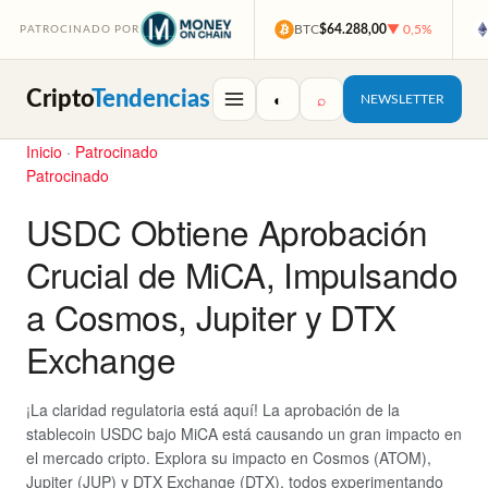
BTC
$64.288,00
▼ 0,5%
PATROCINADO POR
Cripto
Tendencias
◐
⌕
NEWSLETTER
Inicio
·
Patrocinado
Patrocinado
USDC Obtiene Aprobación
Crucial de MiCA, Impulsando
a Cosmos, Jupiter y DTX
Exchange
¡La claridad regulatoria está aquí! La aprobación de la
stablecoin USDC bajo MiCA está causando un gran impacto en
el mercado cripto. Explora su impacto en Cosmos (ATOM),
Jupiter (JUP) y DTX Exchange (DTX), todos experimentando