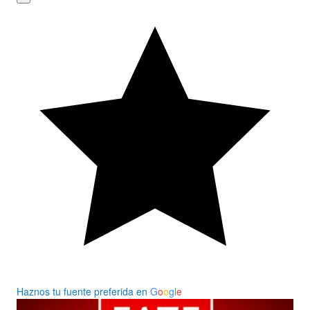
Haznos tu fuente preferida en
G
o
o
g
l
e