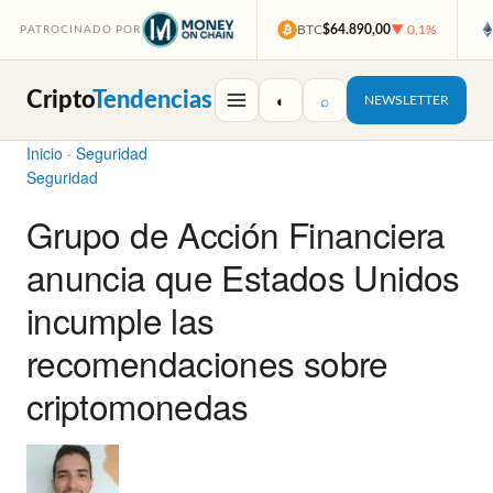
BTC
$64.890,00
▼ 0,1%
PATROCINADO POR
Cripto
Tendencias
◐
⌕
NEWSLETTER
Inicio
·
Seguridad
Seguridad
Grupo de Acción Financiera
anuncia que Estados Unidos
incumple las
recomendaciones sobre
criptomonedas