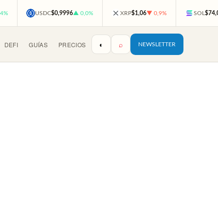
,4%
USDC
$0,9996
▲ 0,0%
XRP
$1,06
▼ 0,9%
SOL
$74,
◐
⌕
DEFI
GUÍAS
PRECIOS
NEWSLETTER