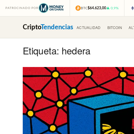
BTC
$64.623,00
▲ 0,9%
PATROCINADO POR
Cripto
Tendencias
ACTUALIDAD
BITCOIN
AL
Etiqueta: hedera