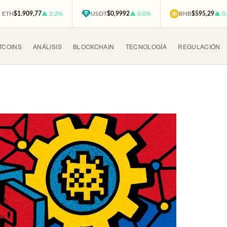
ETH
$1.909,77
▲ 2,2%
USDT
$0,9992
▲ 0,0%
BNB
$595,29
▲ 0
TCOINS
ANÁLISIS
BLOCKCHAIN
TECNOLOGÍA
REGULACIÓN