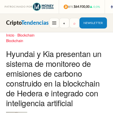
BTC
$64.930,00
▲ 0,0%
PATROCINADO POR
Cripto
Tendencias
◐
⌕
NEWSLETTER
Inicio
·
Blockchain
Blockchain
Hyundai y Kia presentan un
sistema de monitoreo de
emisiones de carbono
construido en la blockchain
de Hedera e integrado con
inteligencia artificial