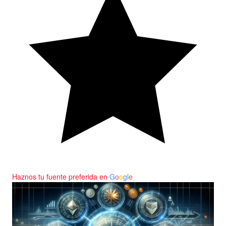
Haznos tu fuente preferida en
G
o
o
g
l
e