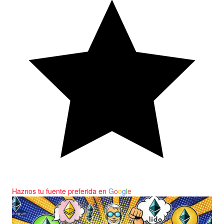
Haznos tu fuente preferida en
G
o
o
g
l
e