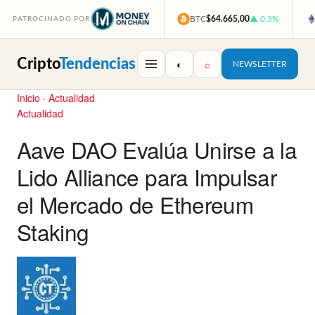
BTC
$64.665,00
▲ 0,3%
PATROCINADO POR
Cripto
Tendencias
◐
⌕
NEWSLETTER
Inicio
·
Actualidad
Actualidad
Aave DAO Evalúa Unirse a la
Lido Alliance para Impulsar
el Mercado de Ethereum
Staking