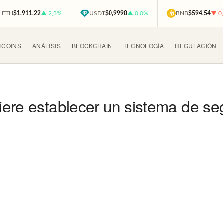
ETH
$1.911,22
▲ 2,3%
USDT
$0,9990
▲ 0,0%
BNB
$594,54
▼ 0
TCOINS
ANÁLISIS
BLOCKCHAIN
TECNOLOGÍA
REGULACIÓN
ere establecer un sistema de se