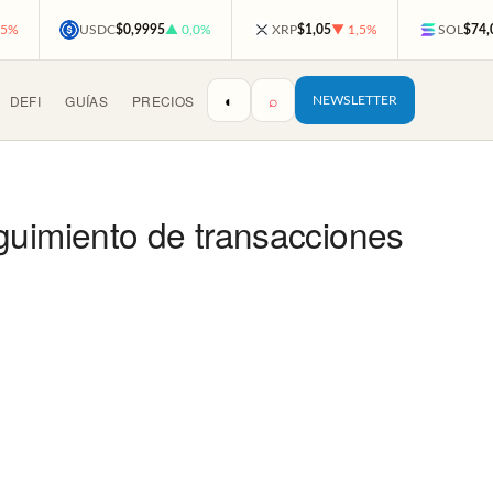
,5%
USDC
$0,9995
▲ 0,0%
XRP
$1,05
▼ 1,5%
SOL
$74,
◐
⌕
DEFI
GUÍAS
PRECIOS
NEWSLETTER
guimiento de transacciones