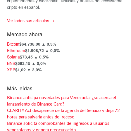
criptomonedas y blockchain. Noticias y análisis del ecosistema
cripto en español.
Ver todos sus artículos →
Mercado ahora
Bitcoin
$64.738,00
▲ 0,3%
Ethereum
$1.908,72
▲ 0,0%
Solana
$73,45
▲ 0,5%
BNB
$592,15
▲ 0,0%
XRP
$1,02
▼ 3,0%
Más leídas
Binance anticipa novedades para Venezuela: ¿se acerca el
lanzamiento de Binance Card?
CLARITY Act desaparece de la agenda del Senado y deja 72
horas para salvarla antes del receso
Binance solicita comprobantes de ingresos a usuarios
venezolanos y genera preocupación