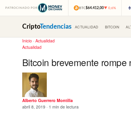
BTC
$64.412,00
▼ 0,6%
PATROCINADO POR
Cripto
Tendencias
ACTUALIDAD
BITCOIN
AL
Inicio
·
Actualidad
Actualidad
Bitcoin brevemente rompe 
Alberto Guerrero Montilla
abril 8, 2019 · 1 min de lectura