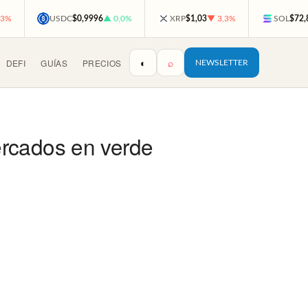
,3%
USDC
$0,9996
▲ 0,0%
XRP
$1,03
▼ 3,3%
SOL
$72,
◐
⌕
DEFI
GUÍAS
PRECIOS
NEWSLETTER
ercados en verde