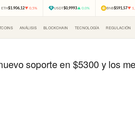
ETH
$1.906,12
▼ 0,5%
USDT
$0,9993
▲ 0,0%
BNB
$591,57
▼ 1
TCOINS
ANÁLISIS
BLOCKCHAIN
TECNOLOGÍA
REGULACIÓN
nuevo soporte en $5300 y los m