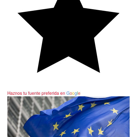
Haznos tu fuente preferida en
G
o
o
g
l
e