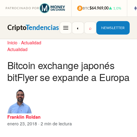
BTC
$64.969,00
▲ 1,0%
PATROCINADO POR
Cripto
Tendencias
◐
⌕
NEWSLETTER
Inicio
·
Actualidad
Actualidad
Bitcoin exchange japonés
bitFlyer se expande a Europa
Franklin Roldan
enero 23, 2018 · 2 min de lectura