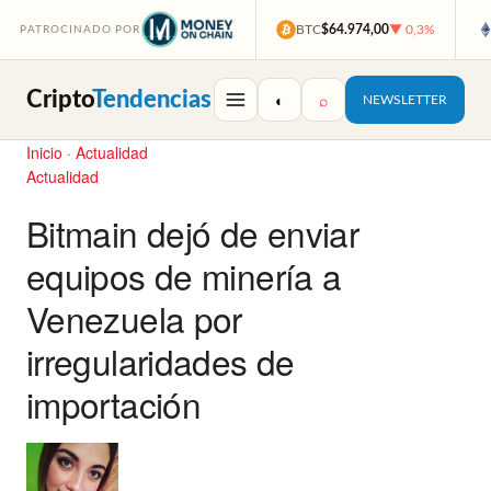
BTC
$64.974,00
▼ 0,3%
PATROCINADO POR
Cripto
Tendencias
◐
⌕
NEWSLETTER
Inicio
·
Actualidad
Actualidad
Bitmain dejó de enviar
equipos de minería a
Venezuela por
irregularidades de
importación