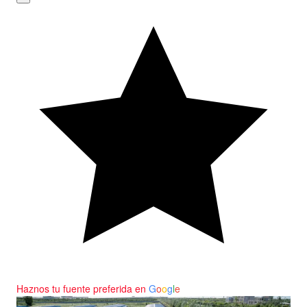
Haznos tu fuente preferida en
G
o
o
g
l
e