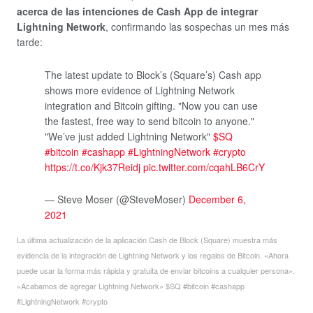
acerca de las intenciones de Cash App de integrar
Lightning Network
, confirmando las sospechas un mes más
tarde:
The latest update to Block’s (Square’s) Cash app
shows more evidence of Lightning Network
integration and Bitcoin gifting. "Now you can use
the fastest, free way to send bitcoin to anyone."
"We’ve just added Lightning Network"
$SQ
#bitcoin
#cashapp
#LightningNetwork
#crypto
https://t.co/Kjk37Reidj
pic.twitter.com/cqahLB6CrY
— Steve Moser (@SteveMoser)
December 6,
2021
La última actualización de la aplicación Cash de Block (Square) muestra más
evidencia de la integración de Lightning Network y los regalos de Bitcoin. «Ahora
puede usar la forma más rápida y gratuita de enviar bitcoins a cualquier persona».
«Acabamos de agregar Lightning Network» $SQ #bitcoin #cashapp
#LightningNetwork #crypto