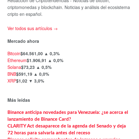
Redacción de Criptotendencias - Noticias de bitcoin,
criptomonedas y blockchain. Noticias y análisis del ecosistema
cripto en español.
Ver todos sus artículos →
Mercado ahora
Bitcoin
$64.561,00
▲ 0,3%
Ethereum
$1.906,91
▲ 0,0%
Solana
$73,23
▲ 0,5%
BNB
$591,19
▲ 0,0%
XRP
$1,02
▼ 3,0%
Más leídas
Binance anticipa novedades para Venezuela: ¿se acerca el
lanzamiento de Binance Card?
CLARITY Act desaparece de la agenda del Senado y deja
72 horas para salvarla antes del receso