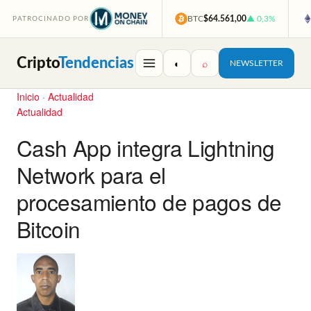
BTC
$64.561,00
▲ 0,3%
PATROCINADO POR
Cripto
Tendencias
◐
⌕
NEWSLETTER
Inicio
·
Actualidad
Actualidad
Cash App integra Lightning
Network para el
procesamiento de pagos de
Bitcoin