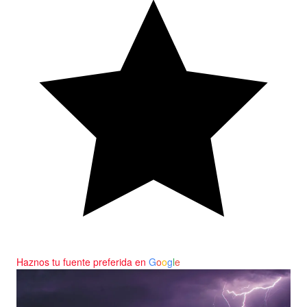
Haznos tu fuente preferida en
G
o
o
g
l
e