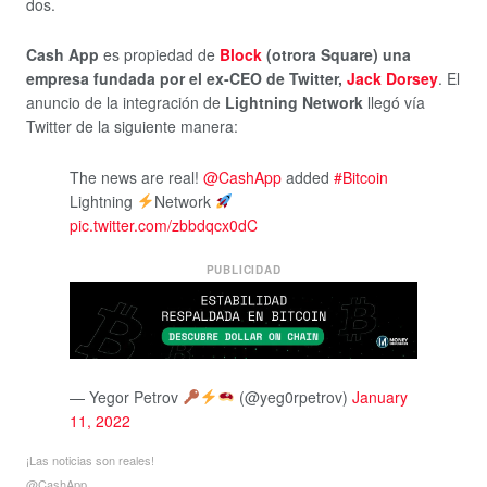
dos.
Cash App
es propiedad de
Block
(otrora Square) una
empresa fundada por el ex-CEO de Twitter,
Jack Dorsey
. El
anuncio de la integración de
Lightning Network
llegó vía
Twitter de la siguiente manera:
The news are real!
@CashApp
added
#Bitcoin
Lightning
Network
pic.twitter.com/zbbdqcx0dC
PUBLICIDAD
— Yegor Petrov
(@yeg0rpetrov)
January
11, 2022
¡Las noticias son reales!
@CashApp