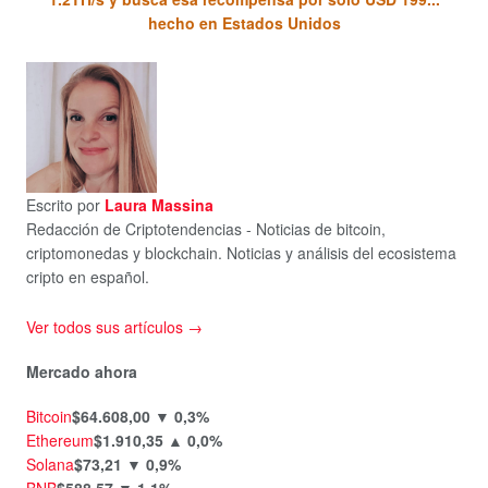
hecho en Estados Unidos
Escrito por
Laura Massina
Redacción de Criptotendencias - Noticias de bitcoin,
criptomonedas y blockchain. Noticias y análisis del ecosistema
cripto en español.
Ver todos sus artículos →
Mercado ahora
Bitcoin
$64.608,00
▼ 0,3%
Ethereum
$1.910,35
▲ 0,0%
Solana
$73,21
▼ 0,9%
BNB
$588,57
▼ 1,1%