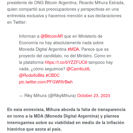
presidente de ONG Bitcoin Argentina, Ricardo Mihura Estrada,
quien compartió sus preocupaciones y perspectivas en una
entrevista exclusiva y hacemos mención a sus declaraciones
en Twitter:
Informan a
@BitcoinAR
que en Ministerio de
Economía no hay absolutamente nada sobre
Moneda Digital Argentina
#MDA
. Parece que es
proyecto del candidato, no del Ministro. Como en
la plataforma
https://t.co/bYZZFUCili
tampoco hay
nada, ¿cómo seguimos?
@CamiloJdL
@RodolfoBits
#CBDC
pic.twitter.com/PFGWfXrBwh
— Riky Mihura (@RikyMihura)
October 23, 2023
En esta entrevista, Mihura aborda la falta de transparencia
en torno a la MDA (Moneda Digital Argentina) y plantea
interrogantes sobre su viabilidad en medio de la inflación
histórica que azota al país.