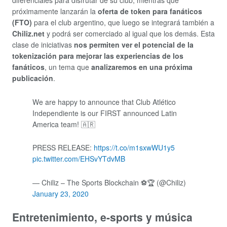
diferenciales para disfrutar de su club, mientras que
próximamente lanzarán la
oferta de token para fanáticos
(FTO)
para el club argentino, que luego se integrará también a
Chiliz.net
y podrá ser comerciado al igual que los demás. Esta
clase de iniciativas
nos permiten ver el potencial de la
tokenización para mejorar las experiencias de los
fanáticos
, un tema que
analizaremos en una próxima
publicación
.
We are happy to announce that Club Atlético
Independiente is our FIRST announced Latin
America team! 🇦🇷
PRESS RELEASE:
https://t.co/m1sxwWU1y5
pic.twitter.com/EHSvYTdvMB
— Chiliz – The Sports Blockchain ⚽🏆 (@Chiliz)
January 23, 2020
Entretenimiento, e-sports y música