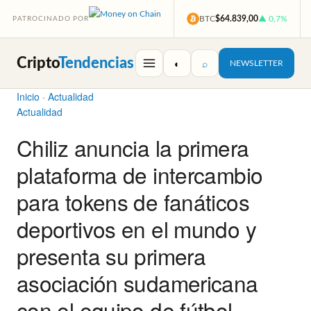
BTC
$64.839,00
▲ 0,7%
PATROCINADO POR
Cripto
Tendencias
◐
⌕
NEWSLETTER
Inicio
·
Actualidad
Actualidad
Chiliz anuncia la primera
plataforma de intercambio
para tokens de fanáticos
deportivos en el mundo y
presenta su primera
asociación sudamericana
con el equipo de fútbol