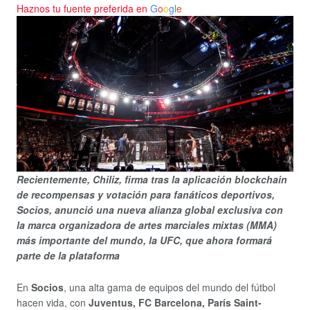
Haznos tu fuente preferida en
G
o
o
g
l
e
Recientemente, Chiliz, firma tras la aplicación blockchain
de recompensas y votación para fanáticos deportivos,
Socios, anunció una nueva alianza global exclusiva con
la marca organizadora de artes marciales mixtas (MMA)
más importante del mundo, la UFC, que ahora formará
parte de la plataforma
En
Socios
, una alta gama de equipos del mundo del fútbol
hacen vida, con
Juventus, FC Barcelona, París Saint-