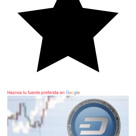
Haznos tu fuente preferida en
G
o
o
g
l
e