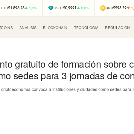
ETH
$1.896,28
▲ 1,3%
USDT
$0,9991
▲ 0,0%
BNB
$593,59
▼ 1
TCOINS
ANÁLISIS
BLOCKCHAIN
TECNOLOGÍA
REGULACIÓN
ento gratuito de formación sobre
omo sedes para 3 jornadas de con
e criptoeconomía convoca a instituciones y ciudades como sedes para 