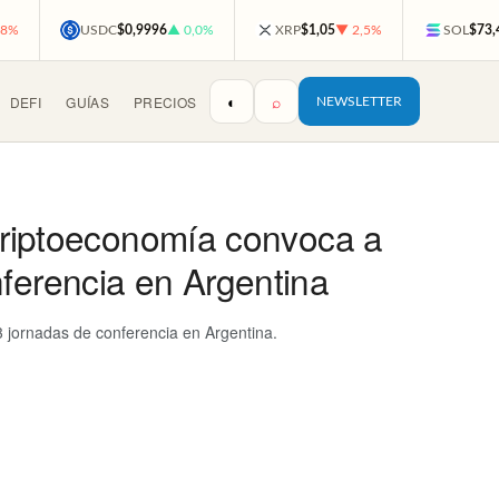
,8%
USDC
$0,9996
▲ 0,0%
XRP
$1,05
▼ 2,5%
SOL
$73,
◐
⌕
DEFI
GUÍAS
PRECIOS
NEWSLETTER
 criptoeconomía convoca a
ferencia en Argentina
3 jornadas de conferencia en Argentina.