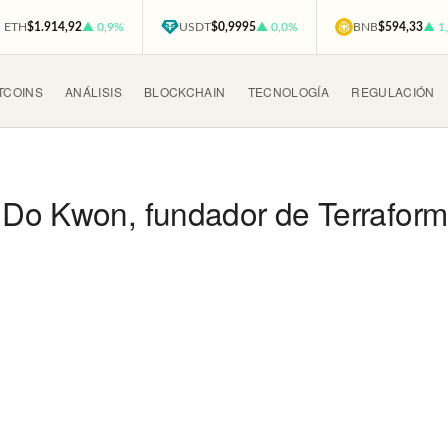
ETH
$1.914,92
▲ 0,9%
USDT
$0,9995
▲ 0,0%
BNB
$594,33
▲ 1
TCOINS
ANÁLISIS
BLOCKCHAIN
TECNOLOGÍA
REGULACIÓN
 Do Kwon, fundador de Terrafor