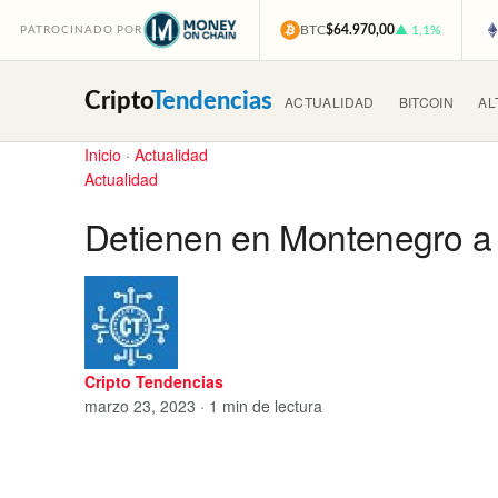
BTC
$64.970,00
▲ 1,1%
PATROCINADO POR
Cripto
Tendencias
ACTUALIDAD
BITCOIN
AL
Inicio
·
Actualidad
Actualidad
Detienen en Montenegro a
Cripto Tendencias
marzo 23, 2023 · 1 min de lectura