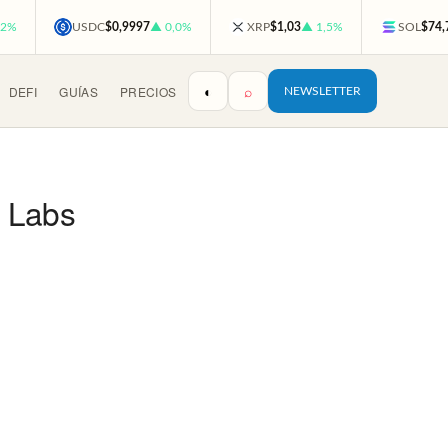
,2%
USDC
$0,9997
▲ 0,0%
XRP
$1,03
▲ 1,5%
SOL
$74,
◐
⌕
DEFI
GUÍAS
PRECIOS
NEWSLETTER
m Labs