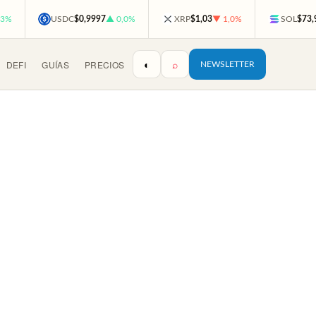
,3%
USDC
$0,9997
▲ 0,0%
XRP
$1,03
▼ 1,0%
SOL
$73,
◐
⌕
DEFI
GUÍAS
PRECIOS
NEWSLETTER