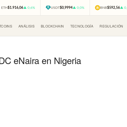
ETH
$1.916,06
▲ 0,6%
USDT
$0,9994
▲ 0,0%
BNB
$592,56
▲ 0
TCOINS
ANÁLISIS
BLOCKCHAIN
TECNOLOGÍA
REGULACIÓN
BDC eNaira en Nigeria