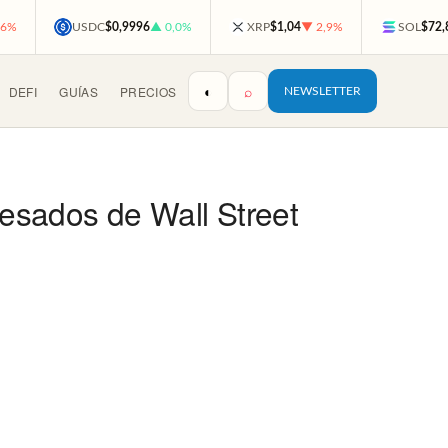
,6%
USDC
$0,9996
▲ 0,0%
XRP
$1,04
▼ 2,9%
SOL
$72,
◐
⌕
DEFI
GUÍAS
PRECIOS
NEWSLETTER
esados de Wall Street