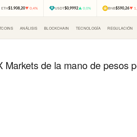
ETH
$1.908,20
▼ 0,4%
USDT
$0,9992
▲ 0,0%
BNB
$590,26
▼ 1
TCOINS
ANÁLISIS
BLOCKCHAIN
TECNOLOGÍA
REGULACIÓN
 Markets de la mano de pesos p