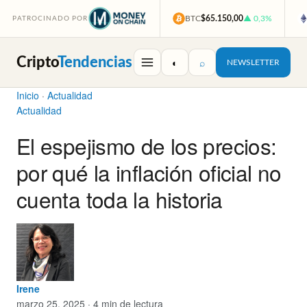
BTC
$65.150,00
▲ 0,3%
PATROCINADO POR
Cripto
Tendencias
◐
⌕
NEWSLETTER
Inicio
·
Actualidad
Actualidad
El espejismo de los precios:
por qué la inflación oficial no
cuenta toda la historia
Irene
marzo 25, 2025 · 4 min de lectura