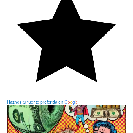
Haznos tu fuente preferida en
G
o
o
g
l
e