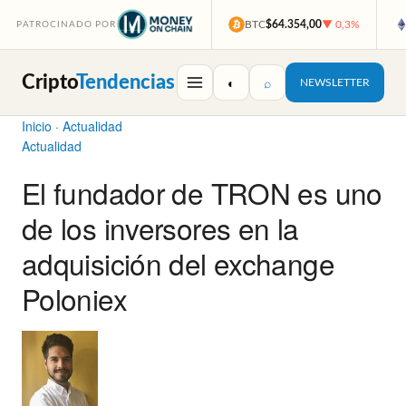
BTC
$64.354,00
▼ 0,3%
PATROCINADO POR
Cripto
Tendencias
◐
⌕
NEWSLETTER
Inicio
·
Actualidad
Actualidad
El fundador de TRON es uno
de los inversores en la
adquisición del exchange
Poloniex