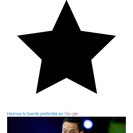
Haznos tu fuente preferida en
G
o
o
g
l
e