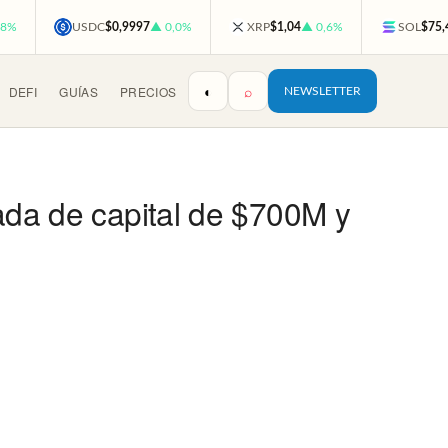
,8%
USDC
$0,9997
▲ 0,0%
XRP
$1,04
▲ 0,6%
SOL
$75,
◐
⌕
DEFI
GUÍAS
PRECIOS
NEWSLETTER
rada de capital de $700M y