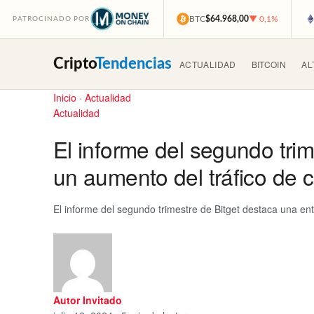
BTC
$64.968,00
▼ 0,1%
PATROCINADO POR
Cripto
Tendencias
ACTUALIDAD
BITCOIN
AL
Inicio
·
Actualidad
Actualidad
El informe del segundo tri
un aumento del tráfico de 
El informe del segundo trimestre de Bitget destaca una en
Autor Invitado