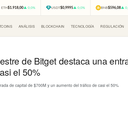
ETH
$1.918,00
▲ 0,0%
USDT
$0,9995
▲ 0,0%
BNB
$596,08
▲ 0
TCOINS
ANÁLISIS
BLOCKCHAIN
TECNOLOGÍA
REGULACIÓN
mestre de Bitget destaca una ent
casi el 50%
trada de capital de $700M y un aumento del tráfico de casi el 50%