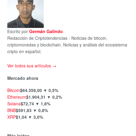
Escrito por
Germán Galindo
Redacción de Criptotendencias - Noticias de bitcoin,
criptomonedas y blockchain. Noticias y análisis del ecosistema
cripto en español.
Ver todos sus artículos →
Mercado ahora
Bitcoin
$64.359,00
▼ 0,5%
Ethereum
$1.904,31
▼ 0,2%
Solana
$72,74
▼ 1,8%
BNB
$591,83
▼ 0,8%
XRP
$1,04
▼ 3,0%
Más leídas