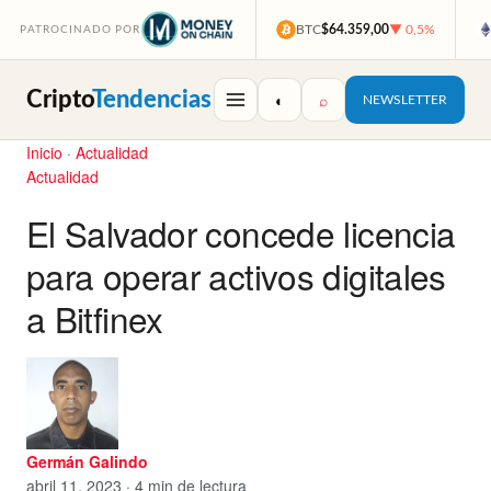
BTC
$64.359,00
▼ 0,5%
PATROCINADO POR
Cripto
Tendencias
◐
⌕
NEWSLETTER
Inicio
·
Actualidad
Actualidad
El Salvador concede licencia
para operar activos digitales
a Bitfinex
Germán Galindo
abril 11, 2023 · 4 min de lectura