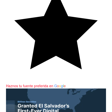
Haznos tu fuente preferida en
G
o
o
g
l
e