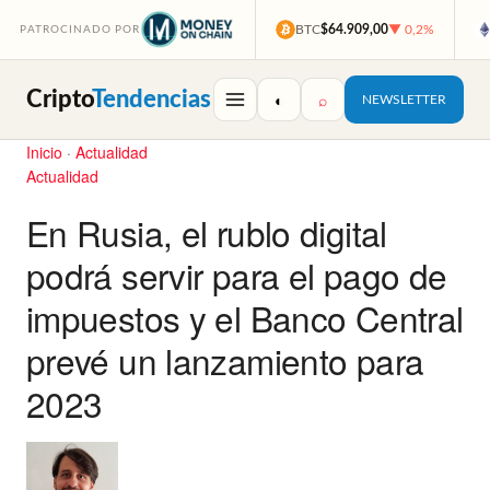
BTC
$64.909,00
▼ 0,2%
PATROCINADO POR
Cripto
Tendencias
◐
⌕
NEWSLETTER
Inicio
·
Actualidad
Actualidad
En Rusia, el rublo digital
podrá servir para el pago de
impuestos y el Banco Central
prevé un lanzamiento para
2023