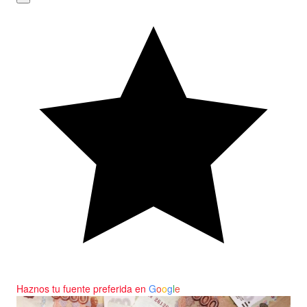
Haznos tu fuente preferida en
G
o
o
g
l
e