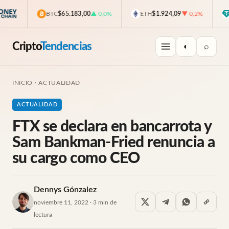
BTC
$65.183,00
▲ 0,0%
ETH
$1.924,09
▼ 0,2%
U
Cripto
Tendencias
◐
⌕
INICIO
·
ACTUALIDAD
ACTUALIDAD
FTX se declara en bancarrota y
Sam Bankman-Fried renuncia a
su cargo como CEO
Dennys Gónzalez
noviembre 11, 2022 · 3 min de
lectura