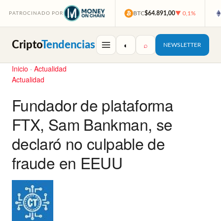
BTC
$64.891,00
▼ 0,1%
PATROCINADO POR
Cripto
Tendencias
◐
⌕
NEWSLETTER
Inicio
·
Actualidad
Actualidad
Fundador de plataforma
FTX, Sam Bankman, se
declaró no culpable de
fraude en EEUU