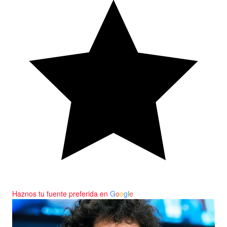
Haznos tu fuente preferida en
G
o
o
g
l
e