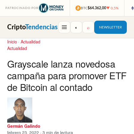
BTC
$64.362,00
▼ 0,5%
PATROCINADO POR
Cripto
Tendencias
◐
⌕
NEWSLETTER
Inicio
·
Actualidad
Actualidad
Grayscale lanza novedosa
campaña para promover ETF
de Bitcoin al contado
Germán Galindo
febrero 23, 2022 · 3 min de lectura