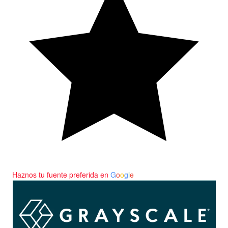
Haznos tu fuente preferida en
G
o
o
g
l
e