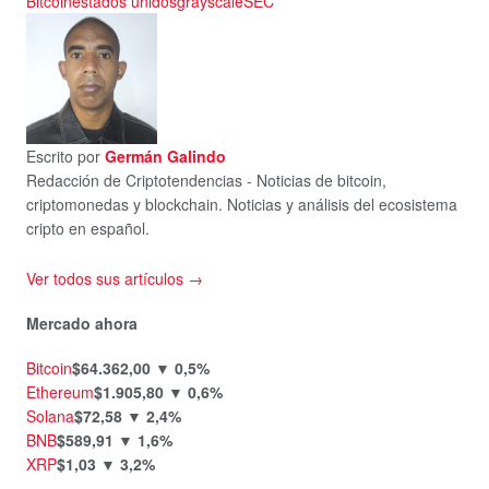
Bitcoin
estados unidos
grayscale
SEC
Escrito por
Germán Galindo
Redacción de Criptotendencias - Noticias de bitcoin,
criptomonedas y blockchain. Noticias y análisis del ecosistema
cripto en español.
Ver todos sus artículos →
Mercado ahora
Bitcoin
$64.362,00
▼ 0,5%
Ethereum
$1.905,80
▼ 0,6%
Solana
$72,58
▼ 2,4%
BNB
$589,91
▼ 1,6%
XRP
$1,03
▼ 3,2%