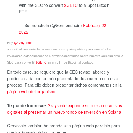
with the SEC to convert
$GBTC
to a Spot Bitcoin
ETF.
— Sonnenshein (@Sonnenshein)
February 22,
2022
Hoy
@Grayscale
anunció el lanzamiento de una nueva campaña pública para alentar a los
inversores estadounidenses a enviar comentarios sobre nuestra solicitud ante la
SEC para convertir
$GBTC
en un ETF de Bitcoin al contado.
En todo caso, se requiere que la SEC revise, aborde y
publique cada comentario presentado de acuerdo con este
proceso. Para ello deben presentar dichos comentarios en la
página web del organismo
.
Te puede interesar:
Grayscale expande su oferta de activos
digitales al presentar un nuevo fondo de inversión en Solana
Grayscale también ha creado una página web paralela para
que los inversionistas comenten: