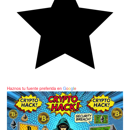
Haznos tu fuente preferida en
G
o
o
g
l
e