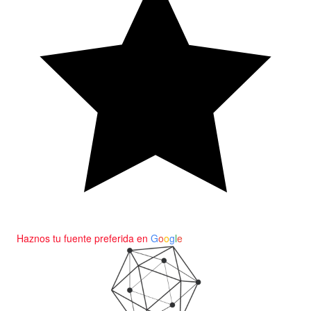
Haznos tu fuente preferida en
G
o
o
g
l
e