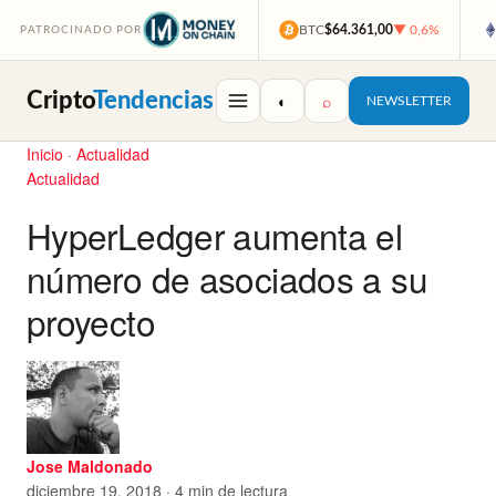
BTC
$64.361,00
▼ 0,6%
PATROCINADO POR
Cripto
Tendencias
◐
⌕
NEWSLETTER
Inicio
·
Actualidad
Actualidad
HyperLedger aumenta el
número de asociados a su
proyecto
Jose Maldonado
diciembre 19, 2018 · 4 min de lectura