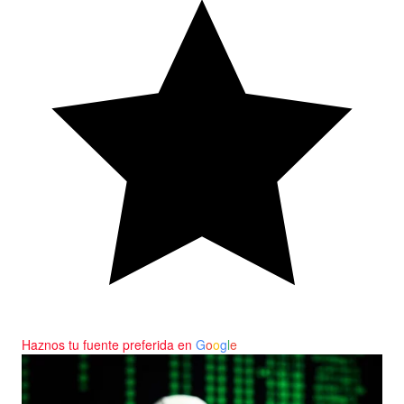
Haznos tu fuente preferida en
G
o
o
g
l
e