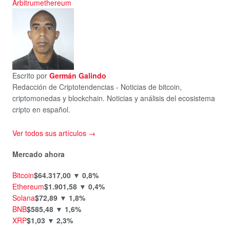
Arbitrum
ethereum
Escrito por
Germán Galindo
Redacción de Criptotendencias - Noticias de bitcoin,
criptomonedas y blockchain. Noticias y análisis del ecosistema
cripto en español.
Ver todos sus artículos →
Mercado ahora
Bitcoin
$64.317,00
▼ 0,8%
Ethereum
$1.901,58
▼ 0,4%
Solana
$72,89
▼ 1,8%
BNB
$585,48
▼ 1,6%
XRP
$1,03
▼ 2,3%