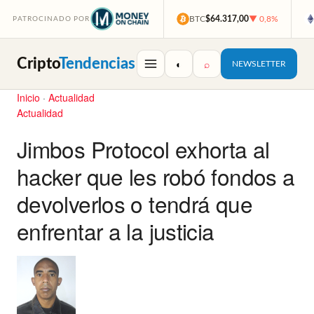
BTC
$64.317,00
▼ 0,8%
PATROCINADO POR
Cripto
Tendencias
◐
⌕
NEWSLETTER
Inicio
·
Actualidad
Actualidad
Jimbos Protocol exhorta al
hacker que les robó fondos a
devolverlos o tendrá que
enfrentar a la justicia