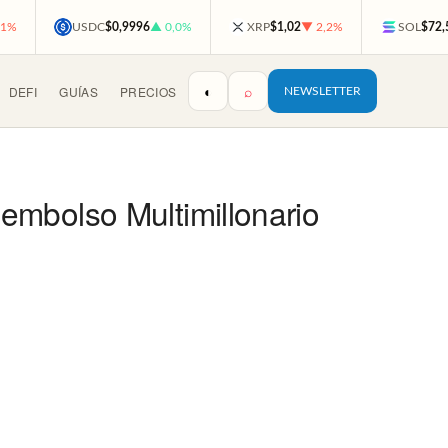
,1%
USDC
$0,9996
▲ 0,0%
XRP
$1,02
▼ 2,2%
SOL
$72,
◐
⌕
DEFI
GUÍAS
PRECIOS
NEWSLETTER
embolso Multimillonario