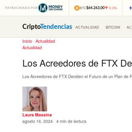
BTC
$64.263,00
▼ 0,3%
PATROCINADO POR
Cripto
Tendencias
ACTUALIDAD
BITCOIN
AL
Inicio
·
Actualidad
Actualidad
Los Acreedores de FTX Dec
Los Acreedores de FTX Deciden el Futuro de un Plan de R
Laura Massina
agosto 16, 2024 · 4 min de lectura