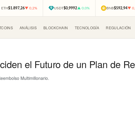
ETH
$1.897,26
▼ 0,2%
USDT
$0,9992
▲ 0,0%
BNB
$592,94
▼ 0
TCOINS
ANÁLISIS
BLOCKCHAIN
TECNOLOGÍA
REGULACIÓN
iden el Futuro de un Plan de Re
eembolso Multimillonario.