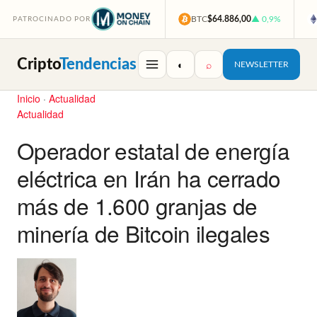
BTC
$64.886,00
▲ 0,9%
PATROCINADO POR
Cripto
Tendencias
◐
⌕
NEWSLETTER
Inicio
·
Actualidad
Actualidad
Operador estatal de energía
eléctrica en Irán ha cerrado
más de 1.600 granjas de
minería de Bitcoin ilegales