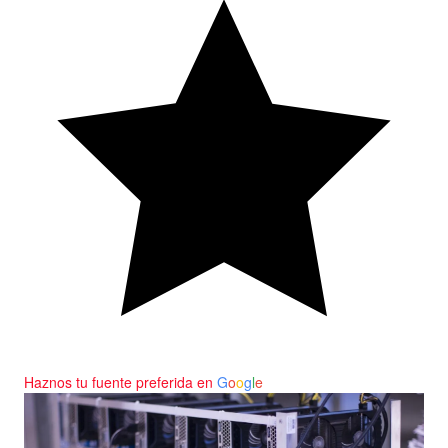
Haznos tu fuente preferida en
G
o
o
g
l
e