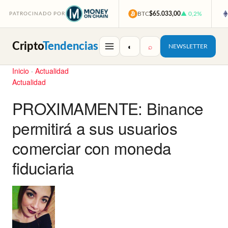
BTC
$65.033,00
▲ 0,2%
PATROCINADO POR
Cripto
Tendencias
◐
⌕
NEWSLETTER
Inicio
·
Actualidad
Actualidad
PROXIMAMENTE: Binance
permitirá a sus usuarios
comerciar con moneda
fiduciaria