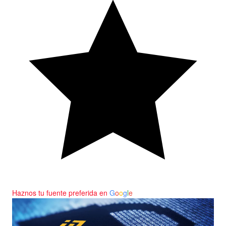
Haznos tu fuente preferida en
G
o
o
g
l
e