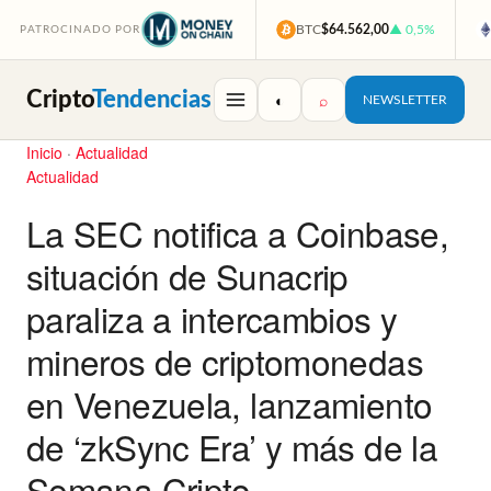
BTC
$64.562,00
▲ 0,5%
PATROCINADO POR
Cripto
Tendencias
◐
⌕
NEWSLETTER
Inicio
·
Actualidad
Actualidad
La SEC notifica a Coinbase,
situación de Sunacrip
paraliza a intercambios y
mineros de criptomonedas
en Venezuela, lanzamiento
de ‘zkSync Era’ y más de la
Semana Cripto