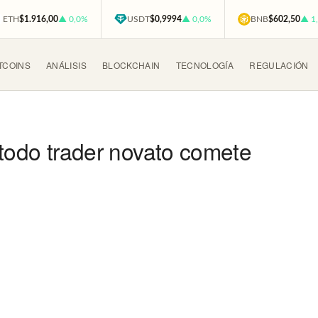
ETH
$1.916,00
▲ 0,0%
USDT
$0,9994
▲ 0,0%
BNB
$602,50
▲ 1
TCOINS
ANÁLISIS
BLOCKCHAIN
TECNOLOGÍA
REGULACIÓN
 todo trader novato comete