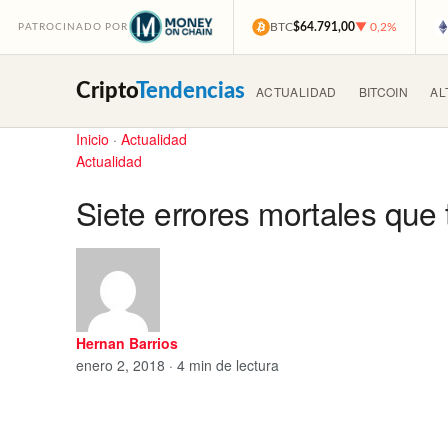
BTC
$64.791,00
▼ 0,2%
PATROCINADO POR
Cripto
Tendencias
ACTUALIDAD
BITCOIN
AL
Inicio
·
Actualidad
Actualidad
Siete errores mortales que
Hernan Barrios
enero 2, 2018 · 4 min de lectura