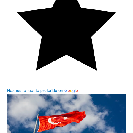
Haznos tu fuente preferida en
G
o
o
g
l
e