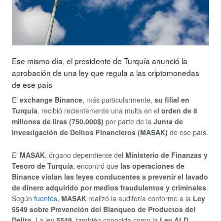
Ese mismo día, el presidente de Turquía anunció la
aprobación de una ley que regula a las criptomonedas
de ese país
El
exchange Binance
, más particularmente,
su filial en
Turquía
, recibió recientemente una multa en el
orden de 8
millones de liras (750.000$)
por parte de la
Junta de
Investigación de Delitos Financieros (MASAK)
de ese país.
El
MASAK
, órgano dependiente del
Ministerio de Finanzas y
Tesoro de Turquía
, encontró que
las operaciones de
Binance violan las leyes conducentes a prevenir el lavado
de dinero adquirido por medios fraudulentos y criminales
.
Según
fuentes
,
MASAK
realizó la auditoría conforme a la
Ley
5549 sobre Prevención del Blanqueo de Productos del
Delito
. La ley
5549
, también conocida como la
Ley ALD
,