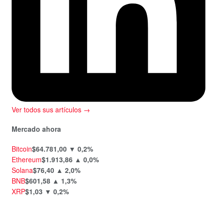
Ver todos sus artículos →
Mercado ahora
Bitcoin
$64.781,00
▼ 0,2%
Ethereum
$1.913,86
▲ 0,0%
Solana
$76,40
▲ 2,0%
BNB
$601,58
▲ 1,3%
XRP
$1,03
▼ 0,2%