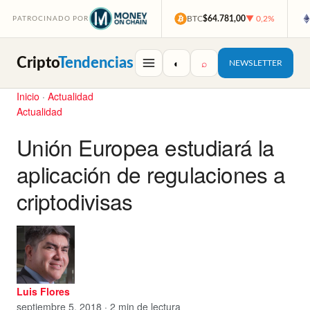
BTC
$64.781,00
▼ 0,2%
PATROCINADO POR
Cripto
Tendencias
◐
⌕
NEWSLETTER
Inicio
·
Actualidad
Actualidad
Unión Europea estudiará la
aplicación de regulaciones a
criptodivisas
Luis Flores
septiembre 5, 2018 · 2 min de lectura