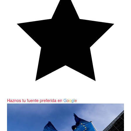
Haznos tu fuente preferida en
G
o
o
g
l
e