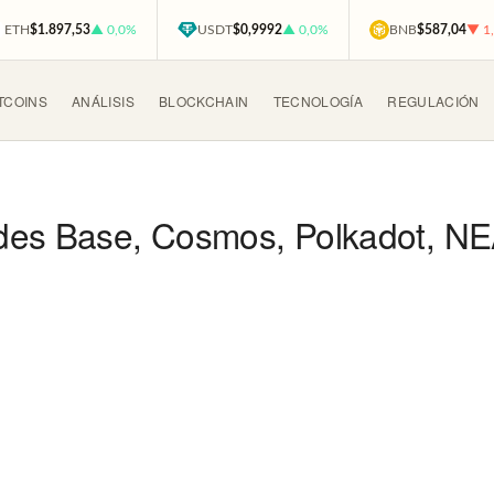
ETH
$1.897,53
▲ 0,0%
USDT
$0,9992
▲ 0,0%
BNB
$587,04
▼ 1
TCOINS
ANÁLISIS
BLOCKCHAIN
TECNOLOGÍA
REGULACIÓN
edes Base, Cosmos, Polkadot, N