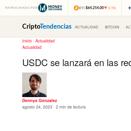
BTC
$64.254,00
▼ 0,5%
PATROCINADO POR
Cripto
Tendencias
ACTUALIDAD
BITCOIN
AL
Inicio
·
Actualidad
Actualidad
USDC se lanzará en las r
Dennys Gónzalez
agosto 24, 2023 · 2 min de lectura