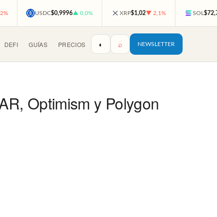
,2%
USDC
$0,9996
▲ 0,0%
XRP
$1,02
▼ 2,1%
SOL
$72,
◐
⌕
DEFI
GUÍAS
PRECIOS
NEWSLETTER
EAR, Optimism y Polygon