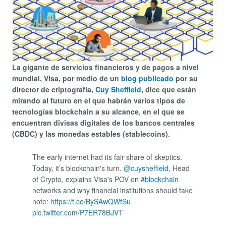
La gigante de servicios financieros y de pagos a nivel
mundial, Visa, por medio de un
blog publicado
por su
director de criptografía,
Cuy Sheffield
, dice que están
mirando al futuro en el que habrán varios tipos de
tecnologías blockchain a su alcance, en el que se
encuentran divisas digitales de los bancos centrales
(CBDC) y las monedas estables (stablecoins).
The early internet had its fair share of skeptics.
Today, it’s blockchain's turn.
@cuysheffield
, Head
of Crypto, explains Visa's POV on
#blockchain
networks and why financial institutions should take
note:
https://t.co/BySAwQWfSu
pic.twitter.com/P7ER78BJVT