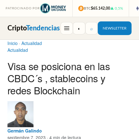
BTC
$65.142,00
▲ 0,5%
PATROCINADO POR
Cripto
Tendencias
◐
⌕
NEWSLETTER
Inicio
·
Actualidad
Actualidad
Visa se posiciona en las
CBDC´s , stablecoins y
redes Blockchain
Germán Galindo
septiembre 7, 2023 · 4 min de lectura