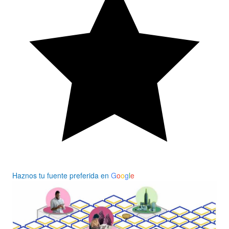
Haznos tu fuente preferida en
G
o
o
g
l
e