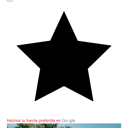
Haznos tu fuente preferida en
G
o
o
g
l
e