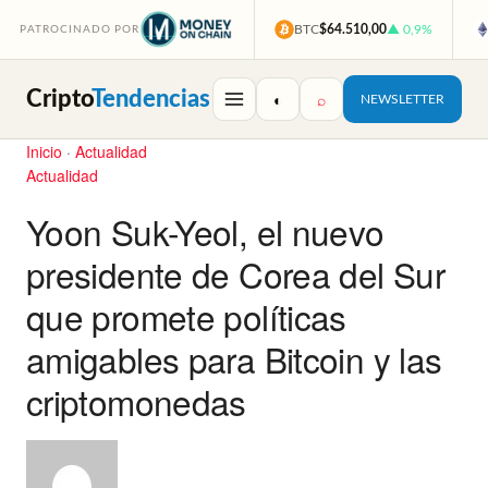
BTC
$64.510,00
▲ 0,9%
PATROCINADO POR
Cripto
Tendencias
◐
⌕
NEWSLETTER
Inicio
·
Actualidad
Actualidad
Yoon Suk-Yeol, el nuevo
presidente de Corea del Sur
que promete políticas
amigables para Bitcoin y las
criptomonedas