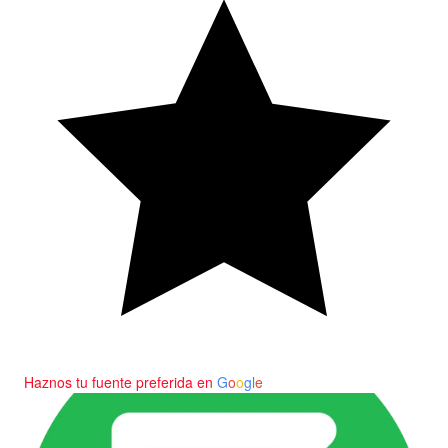
Haznos tu fuente preferida en
G
o
o
g
l
e