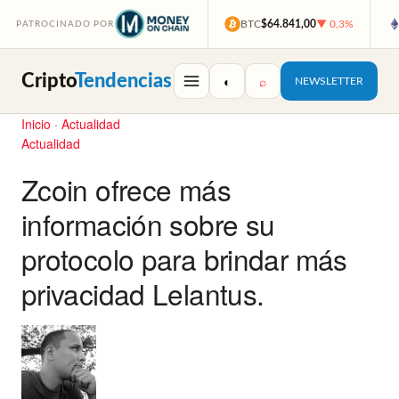
BTC
$64.841,00
▼ 0,3%
PATROCINADO POR
Cripto
Tendencias
◐
⌕
NEWSLETTER
Inicio
·
Actualidad
Actualidad
Zcoin ofrece más
información sobre su
protocolo para brindar más
privacidad Lelantus.