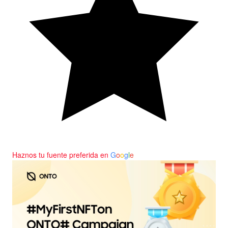
Haznos tu fuente preferida en
G
o
o
g
l
e