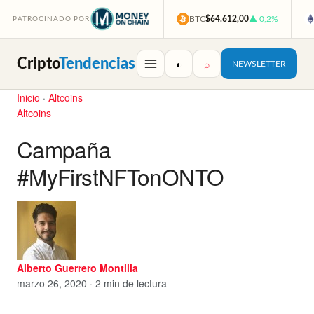
BTC
$64.612,00
▲ 0,2%
PATROCINADO POR
Cripto
Tendencias
◐
⌕
NEWSLETTER
Inicio
·
Altcoins
Altcoins
Campaña
#MyFirstNFTonONTO
Alberto Guerrero Montilla
marzo 26, 2020 · 2 min de lectura