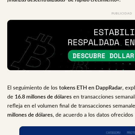
finanzas descentralizadas- de rápido crecimiento
«.
PUBLICIDAD
El seguimiento de los
tokens ETH en DappRadar
, exp
de
16.8 millones de dólares
en transacciones semanal
refleja en el volumen final de transacciones semanal
millones de dólares
, de acuerdo a los datos ofrecidos 