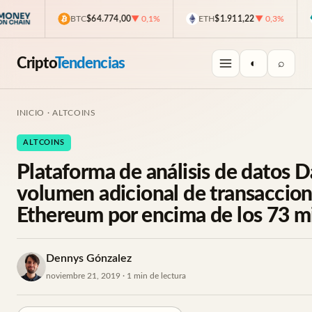
BTC
$64.774,00
▼ 0,1%
ETH
$1.911,22
▼ 0,3%
U
Cripto
Tendencias
◐
⌕
INICIO
·
ALTCOINS
ALTCOINS
Plataforma de análisis de datos 
volumen adicional de transaccio
Ethereum por encima de los 73 mi
Dennys Gónzalez
noviembre 21, 2019 · 1 min de lectura