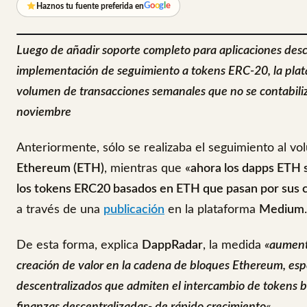
G
o
o
g
l
e
Haznos tu fuente preferida en
Luego de añadir soporte completo para aplicaciones des
implementación de seguimiento a tokens ERC-20, la pla
volumen de transacciones semanales que no se contabiliz
noviembre
Anteriormente, sólo se realizaba el seguimiento al v
Ethereum (ETH)
, mientras que
«ahora los dapps ETH s
los tokens ERC20 basados ​​en ETH que pasan por sus c
a través de una
publicación
en la plataforma
Medium
.
De esta forma, explica
DappRadar
, la medida
«aument
creación de valor en la cadena de bloques Ethereum, esp
descentralizados que admiten el intercambio de tokens ba