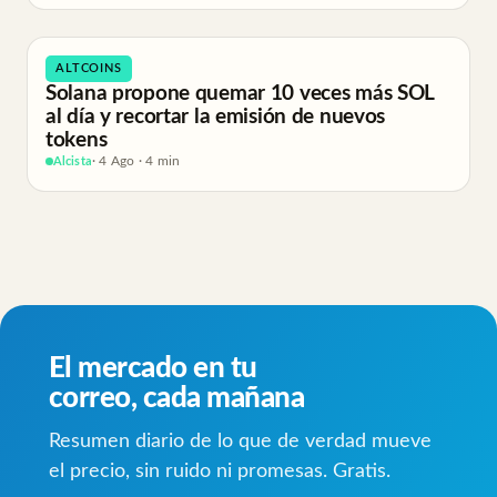
ALTCOINS
Solana propone quemar 10 veces más SOL
al día y recortar la emisión de nuevos
tokens
Alcista
· 4 Ago · 4 min
El mercado en tu
correo, cada mañana
Resumen diario de lo que de verdad mueve
el precio, sin ruido ni promesas. Gratis.