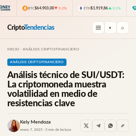
BTC
$64.903,00
▼ 0,2%
ETH
$1.919,86
▲ 0,1%
U
Cripto
Tendencias
◐
⌕
INICIO
·
ANÁLISIS CRIPTOFINANCIERO
ANÁLISIS CRIPTOFINANCIERO
Análisis técnico de SUI/USDT:
La criptomoneda muestra
volatilidad en medio de
resistencias clave
Kely Mendoza
enero 7, 2025 · 3 min de lectura